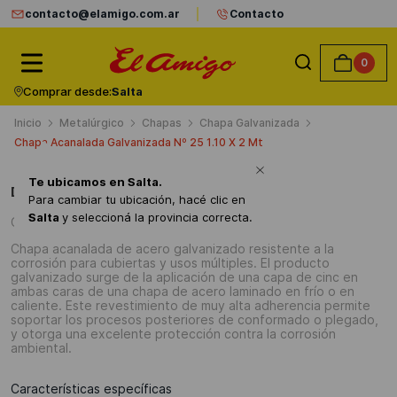
contacto@elamigo.com.ar
Contacto
0
Comprar desde:
Salta
Metalúrgico
Chapas
Chapa Galvanizada
Chapa Acanalada Galvanizada Nº 25 1.10 X 2 Mt
Te ubicamos en
Salta
.
Detalles del producto
Para cambiar tu ubicación, hacé clic en
Salta
y seleccioná la provincia correcta.
Chapas Galvanizadas Nº25
Chapa acanalada de acero galvanizado resistente a la
corrosión para cubiertas y usos múltiples. El producto
galvanizado surge de la aplicación de una capa de cinc en
ambas caras de una chapa de acero laminado en frío o en
caliente. Este revestimiento de muy alta adherencia permite
soportar los procesos posteriores de conformado o plegado,
y otorga una excelente protección contra la corrosión
ambiental.
Características específicas