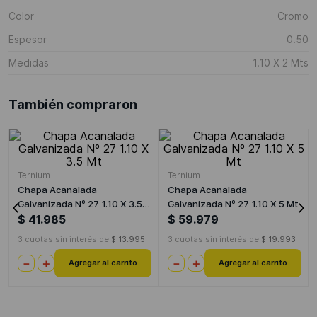
Color
Cromo
Espesor
0.50
Medidas
1.10 X 2 Mts
También compraron