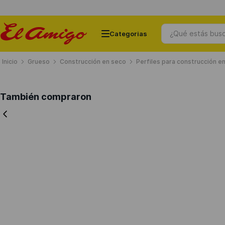
¿Qué estás busc
Grueso
Construcción en seco
Perfiles para construcción e
Términos más buscados
También compraron
1
.
ceramicos
2
.
chapas
3
.
puertas
4
.
cemento
5
.
banos
6
.
chapa
7
.
ventanas
8
.
porcelanato