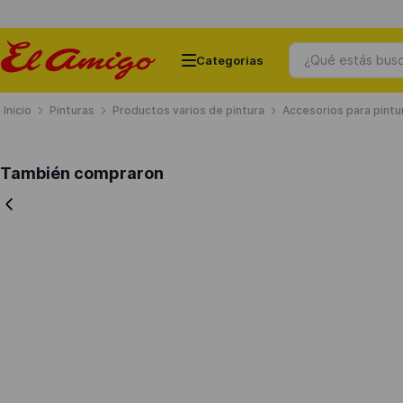
¿Qué estás busc
Pinturas
Productos varios de pintura
Accesorios para pintu
Términos más buscados
También compraron
1
.
ceramicos
2
.
chapas
3
.
puertas
4
.
cemento
5
.
banos
6
.
ventanas
7
.
chapa
8
.
porcelanato