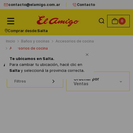
contacto@elamigo.com.ar
Contacto
0
Comprar desde:
Salta
Baños y cocinas
Accesorios de cocina
Accesorios de cocina
Te ubicamos en
Salta
.
Accesorios de cocina
Para cambiar tu ubicación, hacé clic en
Salta
y seleccioná la provincia correcta.
Ordenar por
Filtros
Ventas