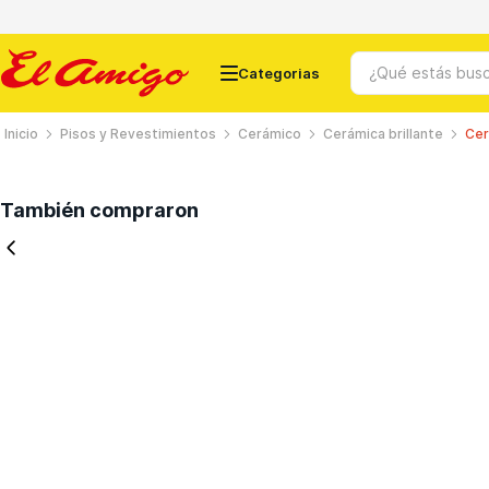
¿Qué estás busc
Pisos y Revestimientos
Cerámico
Cerámica brillante
Cer
Términos más buscados
También compraron
1
.
ceramicos
2
.
chapas
3
.
puertas
4
.
cemento
5
.
banos
6
.
ventanas
7
.
porcelanato
8
.
chapa