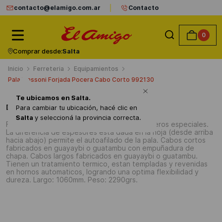
contacto@elamigo.com.ar
Contacto
0
Comprar desde:
Salta
Ferreteria
Equipamientos
Pala Biassoni Forjada Pocera Cabo Corto 992130
Te ubicamos en
Salta
.
Detalles del producto
Para cambiar tu ubicación, hacé clic en
Salta
y seleccioná la provincia correcta.
Fabricadas en una sola pieza. Forjadas en aceros especiales.
La diferencia de espesores esta dada en la hoja (desde arriba
hacia abajo) permite el autoafilado de la pala. Cabos cortos
fabricados en guayaybi o guatambu con empuñadura de
chapa. Cabos largos fabricados en guayaybi o guatambu.
Tienen un tratamiento termico, estan templadas y revenidas
en hornos automaticos, logrando una optima flexibilidad y
dureza. Largo: 1060mm. Peso: 2290grs.
También compraron