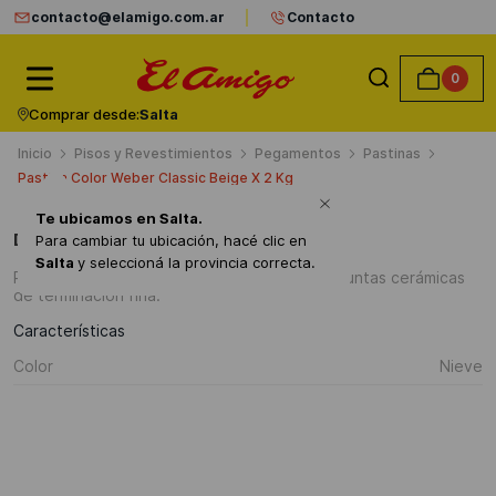
contacto@elamigo.com.ar
Contacto
0
Comprar desde:
Salta
Pisos y Revestimientos
Pegamentos
Pastinas
Pastina Color Weber Classic Beige X 2 Kg
Te ubicamos en
Salta
.
Detalles del producto
Para cambiar tu ubicación, hacé clic en
Salta
y seleccioná la provincia correcta.
Pastina cementicia impermeable para tomar juntas cerámicas
de terminación fina.
Características
Color
Nieve