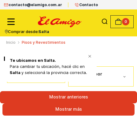
contacto@elamigo.com.ar
Contacto
0
Comprar desde:
Salta
Pisos y Revestimientos
Pisos y Revestimientos
Te ubicamos en
Salta
.
Para cambiar tu ubicación, hacé clic en
Salta
y seleccioná la provincia correcta.
Ordenar por
Filtros
Ventas
Mostrar anteriores
Mostrar más