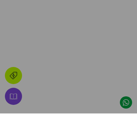
👋 ¡Hacete Amigo de 