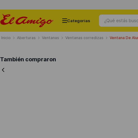
¿Qué estás busc
Aberturas
Ventanas
Ventanas corredizas
Ventana De Alu
Términos más buscados
También compraron
1
.
ceramicos
2
.
chapas
3
.
puertas
4
.
cemento
5
.
banos
6
.
ventanas
7
.
porcelanato
8
.
chapa