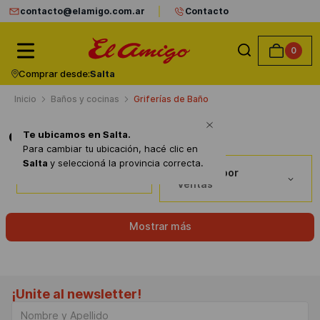
contacto@elamigo.com.ar
Contacto
0
Comprar desde:
Salta
Baños y cocinas
Griferías de Baño
Te ubicamos en
Salta
.
Griferías de Baño
Para cambiar tu ubicación, hacé clic en
Salta
y seleccioná la provincia correcta.
Ordenar por
Filtros
Ventas
Mostrar más
¡Unite al newsletter!