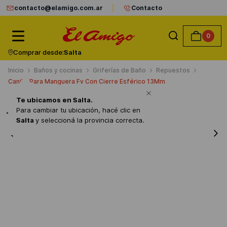
contacto@elamigo.com.ar
Contacto
0
Comprar desde:
Salta
Baños y cocinas
Griferías de Baño
Repuestos
Canilla Para Manguera Fv Con Cierre Esférico 13Mm
Te ubicamos en
Salta
.
Para cambiar tu ubicación, hacé clic en
También compraron
Salta
y seleccioná la provincia correcta.