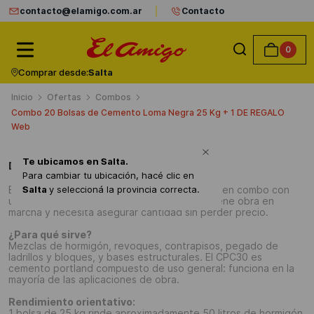
contacto@elamigo.com.ar
Contacto
0
Comprar desde:
Salta
Ofertas
Combos
Combo 20 Bolsas de Cemento Loma Negra 25 Kg + 1 DE REGALO
Web
Te ubicamos en
Salta
.
Detalles del producto
Para cambiar tu ubicación, hacé clic en
El cemento más vendido de Argentina, ahora en combo con
Salta
y seleccioná la provincia correcta.
una bolsa extra sin costo. Ideal para quien tiene obra en
marcha y necesita asegurar cantidad sin perder precio.
¿Para qué sirve?
Mezclas de hormigón, revoques, contrapisos, pegado de
ladrillos y bloques, y bases estructurales. El CPC30 es
cemento portland compuesto de uso general: funciona en la
mayoría de las aplicaciones de obra.
Rendimiento orientativo:
1 bolsa de 25 kg rinde aproximadamente 50 litros de hormigón.