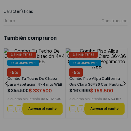
Características
Rubro
Construcción
También compraron
3 SIN INTERES
3 SIN INTERES
EXCLUSIVO WEB
EXCLUSIVO WEB
-
5%
-
5%
Ternium
Allpa
Combo Tu Techo De Chapa
Combo Piso Allpa California
para Habitación 4x4 mts WEB
Gris Claro 36x36 Con Pastina
y Pegamento WEB
$
337
.
500
$
159
.
500
$
355
.
500
$
167
.
999
3
cuotas sin interés de
$
112
.
500
3
cuotas sin interés de
$
53
.
167
－
＋
－
＋
Agregar al carrito
Agregar al carrito