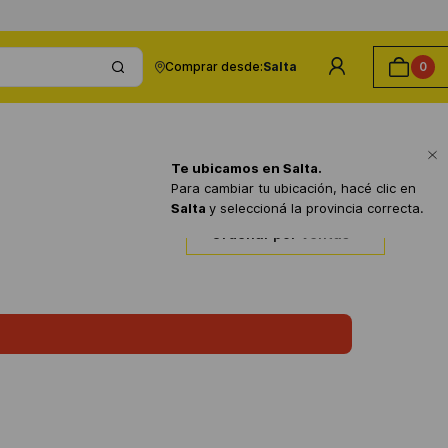
Comprar desde:
Salta
0
Te ubicamos en
Salta
.
Para cambiar tu ubicación, hacé clic en
Salta
y seleccioná la provincia correcta.
Ordenar por
Ventas