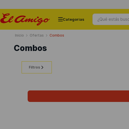
¿Qué estás busc
Ofertas
Combos
Términos más buscados
Combos
1
.
ceramicos
2
.
chapas
Filtros
3
.
puertas
4
.
cemento
5
.
banos
6
.
chapa
7
.
ventanas
8
.
porcelanato