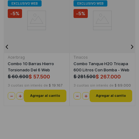
EXCLUSIVO WEB
EXCLUSIVO WEB
-
5%
-
5%
Acerbrag
Tinacos
Combo 10 Barras Hierro
Combo Tanque H2O Tricapa
Torsionado Del 6 Web
600 Litros Con Bomba - Web
$
57
.
500
$
267
.
000
$
60
.
600
$
281
.
500
3
cuotas sin interés de
$
19
.
167
3
cuotas sin interés de
$
89
.
000
－
＋
－
＋
Agregar al carrito
Agregar al carrito