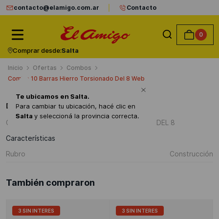
contacto@elamigo.com.ar
Contacto
0
Comprar desde:
Salta
Ofertas
Combos
Combo 10 Barras Hierro Torsionado Del 8 Web
Te ubicamos en
Salta
.
Detalles del producto
Para cambiar tu ubicación, hacé clic en
Salta
y seleccioná la provincia correcta.
COMBO 10 BARRAS DE HIERRO TORSIONADO DEL 8
Características
Rubro
Construcción
También compraron
3 SIN INTERES
3 SIN INTERES