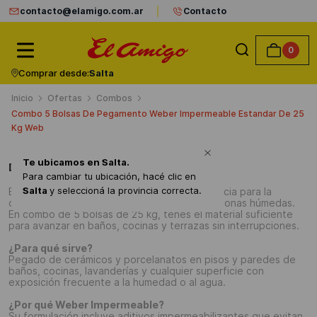
contacto@elamigo.com.ar
Contacto
0
Comprar desde:
Salta
Ofertas
Combos
Combo 5 Bolsas De Pegamento Weber Impermeable Estandar De 25
Kg Web
Te ubicamos en
Salta
.
Detalles del producto
Para cambiar tu ubicación, hacé clic en
Salta
y seleccioná la provincia correcta.
El adhesivo Weber Impermeable es la referencia para la
colocación de cerámicos y porcelanatos en zonas húmedas.
En combo de 5 bolsas de 25 kg, tenés el material suficiente
para avanzar en baños, cocinas y terrazas sin interrupciones.
¿Para qué sirve?
Pegado de cerámicos y porcelanatos en pisos y paredes de
baños, cocinas, lavanderías y cualquier superficie con
exposición frecuente a la humedad o al agua.
¿Por qué Weber Impermeable?
Su formulación incluye aditivos impermeabilizantes que evitan