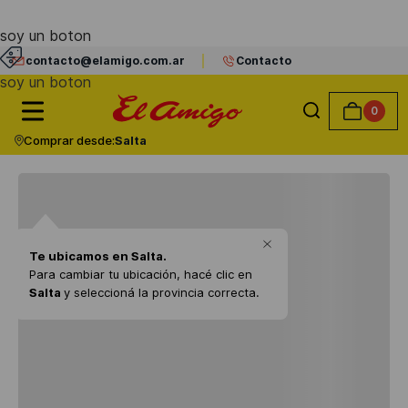
soy un boton
contacto@elamigo.com.ar
Contacto
soy un boton
0
Comprar desde:
Salta
Te ubicamos en
Salta
.
Para cambiar tu ubicación, hacé clic en
Salta
y seleccioná la provincia correcta.