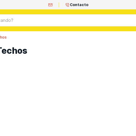
Contacto
ando?
chos
Techos