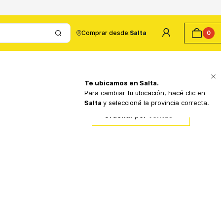
Comprar desde:
Salta
0
Te ubicamos en
Salta
.
Para cambiar tu ubicación, hacé clic en
Salta
y seleccioná la provincia correcta.
Ordenar por
Ventas