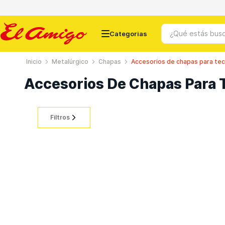
¿Qué estás busc
Metalúrgico
Chapas
Accesorios de chapas para te
Términos más buscados
Accesorios De Chapas Para 
1
.
ceramicos
2
.
chapas
Filtros
3
.
puertas
4
.
cemento
5
.
banos
6
.
ventanas
7
.
chapa
8
.
porcelanato