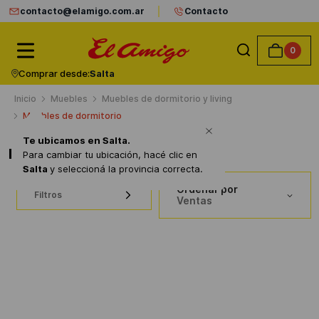
contacto@elamigo.com.ar
Contacto
0
Comprar desde:
Salta
Muebles
Muebles de dormitorio y living
Muebles de dormitorio
Te ubicamos en
Salta
.
Muebles de dormitorio
Para cambiar tu ubicación, hacé clic en
Salta
y seleccioná la provincia correcta.
Ordenar por
Filtros
Ventas