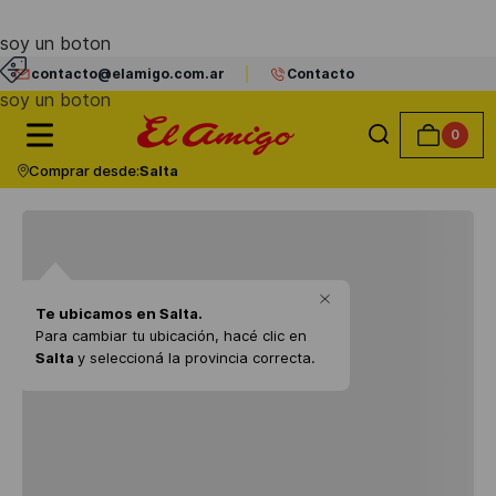
soy un boton
contacto@elamigo.com.ar
Contacto
soy un boton
0
Comprar desde:
Salta
Te ubicamos en
Salta
.
Para cambiar tu ubicación, hacé clic en
Salta
y seleccioná la provincia correcta.